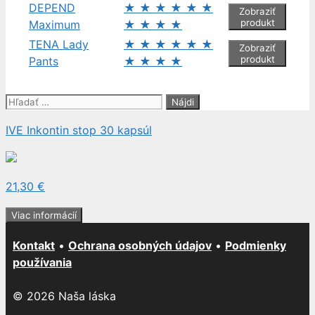
DEPEND
★
★
★
★
★
★
Zobraziť
produkt
Maximum
★
★
★
★
TENA Lady
★
★
★
★
★
★
Zobraziť
produkt
Pants
★
★
★
★
Hľadať:
IVE Inkontin stop 30 kapsúl
21,30 €
Viac informácií
Kontakt
•
Ochrana osobných údajov
•
Podmienky
používania
© 2026 Naša láska