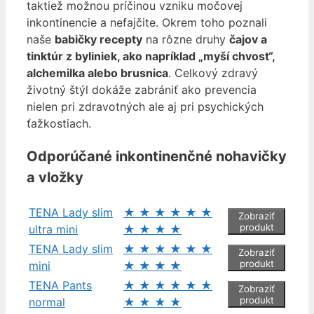
taktiež možnou príčinou vzniku močovej
inkontinencie a nefajčite. Okrem toho poznali
naše
babičky recepty
na rôzne druhy
čajov a
tinktúr z byliniek, ako napríklad „myší chvost“,
alchemilka alebo brusnica
. Celkový zdravý
životný štýl dokáže zabrániť ako prevencia
nielen pri zdravotných ale aj pri psychických
ťažkostiach.
Odporúčané inkontinenčné nohavičky
a vložky
TENA Lady slim
★
★
★
★
★
★
Zobraziť
produkt
ultra mini
★
★
★
★
TENA Lady slim
★
★
★
★
★
★
Zobraziť
produkt
mini
★
★
★
★
TENA Pants
★
★
★
★
★
★
Zobraziť
produkt
normal
★
★
★
★