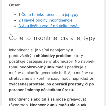
Obsah
1
Čo je to inkontinencia a jej typy
2
Hlavné príčiny inkontinencie
3
Akú liečbu zvoliť pri úniku moču
Čo je to inkontinencia a jej typy
Inkontinencia je veľmi nepríjemný a
predovšetkým
chúlostivý problém
, ktorý
postihuje častejšie ženy ako mužov. No napriek
tomu
nedobrovoľný únik moču
postihuje aj
mužov a mladšie generácie ľudí. Aj u mužov sa
stretávame s inkontinenciou moču napríklad
pri
zväčšenej prostate, po operácii prostaty, či po
poranení miechy následkom úrazu.
Inkontinencia ako taká sa môže prejavovať
rôznorodo.
Nechcený únik moču nie je tak