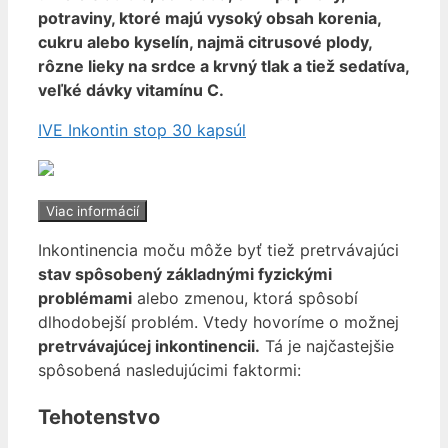
potraviny, ktoré majú vysoký obsah korenia,
cukru alebo kyselín, najmä citrusové plody,
rôzne lieky na srdce a krvný tlak a tiež sedatíva,
veľké dávky vitamínu C.
IVE Inkontin stop 30 kapsúl
Viac informácií
Inkontinencia moču môže byť tiež pretrvávajúci
stav spôsobený základnými fyzickými
problémami
alebo zmenou, ktorá spôsobí
dlhodobejší problém. Vtedy hovoríme o možnej
pretrvávajúcej inkontinencii.
Tá je najčastejšie
spôsobená nasledujúcimi faktormi:
Tehotenstvo