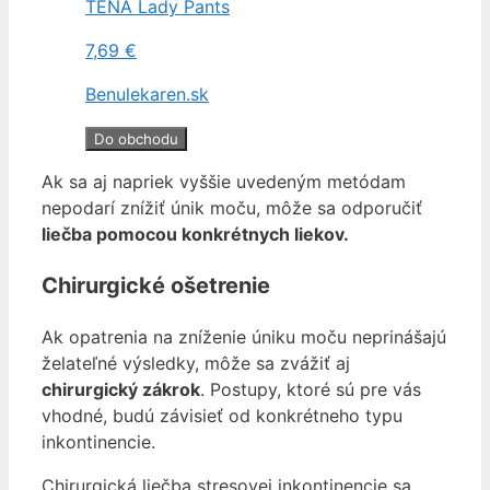
TENA Lady Pants
7,69 €
Benulekaren.sk
Do obchodu
Ak sa aj napriek vyššie uvedeným metódam
nepodarí znížiť únik moču, môže sa odporučiť
liečba pomocou konkrétnych liekov.
Chirurgické ošetrenie
Ak opatrenia na zníženie úniku moču neprinášajú
želateľné výsledky, môže sa zvážiť aj
chirurgický zákrok
. Postupy, ktoré sú pre vás
vhodné, budú závisieť od konkrétneho typu
inkontinencie.
Chirurgická liečba stresovej inkontinencie sa