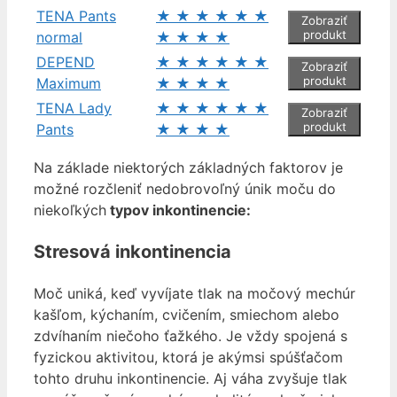
TENA Pants
★
★
★
★
★
★
Zobraziť
produkt
normal
★
★
★
★
DEPEND
★
★
★
★
★
★
Zobraziť
produkt
Maximum
★
★
★
★
TENA Lady
★
★
★
★
★
★
Zobraziť
produkt
Pants
★
★
★
★
Na základe niektorých základných faktorov je
možné rozčleniť nedobrovoľný únik moču do
niekoľkých
typov inkontinencie:
Stresová inkontinencia
Moč uniká, keď vyvíjate tlak na močový mechúr
kašľom, kýchaním, cvičením, smiechom alebo
zdvíhaním niečoho ťažkého. Je vždy spojená s
fyzickou aktivitou, ktorá je akýmsi spúšťačom
tohto druhu inkontinencie. Aj váha zvyšuje tlak