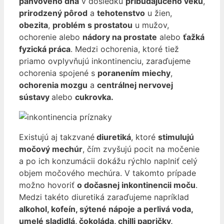
panvového dna
v dôsledku
pribúdajúceho veku
,
prirodzený pôrod
a
tehotenstvo
u žien,
obezita
,
problém s prostatou
u mužov,
ochorenie alebo
nádory na prostate
alebo
ťažká
fyzická práca
. Medzi ochorenia, ktoré tiež
priamo ovplyvňujú inkontinenciu, zaraďujeme
ochorenia spojené s
poranením miechy
,
ochorenia mozgu
a
centrálnej nervovej
sústavy
alebo
cukrovka.
Existujú aj takzvané
diuretiká
, ktoré
stimulujú
močový mechúr
, čím zvyšujú pocit na močenie
a po ich konzumácii dokážu rýchlo naplniť celý
objem močového mechúra. V takomto prípade
možno hovoriť
o dočasnej inkontinencii moču
.
Medzi takéto diuretiká zaraďujeme napríklad
alkohol, kofeín, sýtené nápoje a perlivá voda,
umelé sladidlá, čokoláda, chilli papričky,