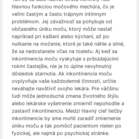
hlavnou funkciou močového mechúra, čo je
veľmi častým a často trápnym intímnym
problémom. Jej závažnosť sa pohybuje od
občasného úniku moču, ktorý môže nastať
napríklad pri kašlaní alebo kýchaní, až po
nutkanie na močenie, ktoré je také náhle a silné,
že sa nedostanete včas na toaletu. Aj keď sa
inkontinencia moču vyskytuje s pribúdajúcimi
rokmi častejšie, nie je to úplne nevyhnutný
dôsledok starnutia. Ak inkontinencia moču
ovplyvňuje vaše každodenné činnosti, určite
neváhajte navštíviť svojho lekára. Pre väčšinu
ľudí môže jednoduchá zmena životného štýlu
alebo lekárske vyšetrenie zmierniť nepohodlie a
zastaviť inkontinenciu. Medzi hlavný cieľ liečby
inkontinencie by sme mohli zaradiť zmiernenie
úniku moču a tak pomôcť pacientom nielen po
fyzickej, ale najmä po psychickej stránke.