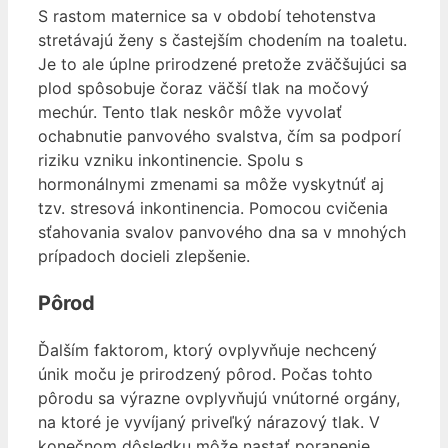
S rastom maternice sa v období tehotenstva
stretávajú ženy s častejším chodením na toaletu.
Je to ale úplne prirodzené pretože zväčšujúci sa
plod spôsobuje čoraz väčší tlak na močový
mechúr. Tento tlak neskôr môže vyvolať
ochabnutie panvového svalstva, čím sa podporí
riziku vzniku inkontinencie. Spolu s
hormonálnymi zmenami sa môže vyskytnúť aj
tzv. stresová inkontinencia. Pomocou cvičenia
sťahovania svalov panvového dna sa v mnohých
prípadoch docieli zlepšenie.
Pôrod
Ďalším faktorom, ktorý ovplyvňuje nechcený
únik moču je prirodzený pôrod. Počas tohto
pôrodu sa výrazne ovplyvňujú vnútorné orgány,
na ktoré je vyvíjaný priveľký nárazový tlak. V
konečnom dôsledku môže nastať poranenie