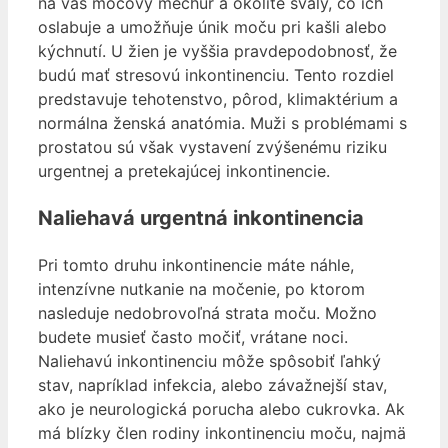
na váš močový mechúr a okolité svaly, čo ich
oslabuje a umožňuje únik moču pri kašli alebo
kýchnutí. U žien je vyššia pravdepodobnosť, že
budú mať stresovú inkontinenciu. Tento rozdiel
predstavuje tehotenstvo, pôrod, klimaktérium a
normálna ženská anatómia. Muži s problémami s
prostatou sú však vystavení zvýšenému riziku
urgentnej a pretekajúcej inkontinencie.
Naliehavá urgentná inkontinencia
Pri tomto druhu inkontinencie máte náhle,
intenzívne nutkanie na močenie, po ktorom
nasleduje nedobrovoľná strata moču. Možno
budete musieť často močiť, vrátane noci.
Naliehavú inkontinenciu môže spôsobiť ľahký
stav, napríklad infekcia, alebo závažnejší stav,
ako je neurologická porucha alebo cukrovka. Ak
má blízky člen rodiny inkontinenciu moču, najmä