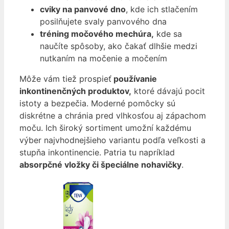
cviky na panvové dno
, kde ich stlačením
posilňujete svaly panvového dna
tréning močového mechúra,
kde sa
naučíte spôsoby, ako čakať dlhšie medzi
nutkaním na močenie a močením
Môže vám tiež prospieť
používanie
inkontinenčných produktov,
ktoré dávajú pocit
istoty a bezpečia. Moderné pomôcky sú
diskrétne a chránia pred vlhkosťou aj zápachom
moču. Ich široký sortiment umožní každému
výber najvhodnejšieho variantu podľa veľkosti a
stupňa inkontinencie. Patria tu napríklad
absorpčné vložky či špeciálne nohavičky
.