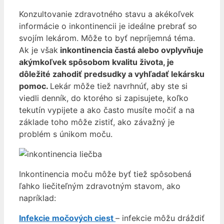
Konzultovanie zdravotného stavu a akékoľvek
informácie o inkontinencii je ideálne prebrať so
svojím lekárom. Môže to byť nepríjemná téma.
Ak je však
inkontinencia častá alebo ovplyvňuje
akýmkoľvek spôsobom kvalitu života, je
dôležité zahodiť predsudky a vyhľadať lekársku
pomoc.
Lekár môže tiež navrhnúť, aby ste si
viedli denník, do ktorého si zapisujete, koľko
tekutín vypijete a ako často musíte močiť a na
základe toho môže zistiť, ako závažný je
problém s únikom moču.
Inkontinencia moču môže byť tiež spôsobená
ľahko liečiteľným zdravotným stavom, ako
napríklad:
Infekcie močových ciest
– infekcie môžu dráždiť