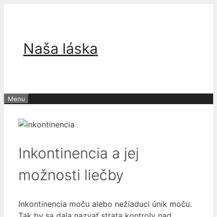
Preskočiť
na
obsah
Naša láska
Menu
Inkontinencia a jej
možnosti liečby
Inkontinencia moču alebo nežiaduci únik moču.
Tak by sa dala nazvať strata kontroly nad