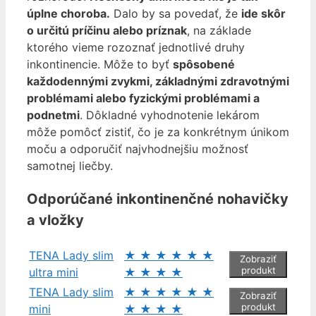
úplne choroba.
Dalo by sa povedať, že
ide skôr
o určitú príčinu alebo príznak
, na základe
ktorého vieme rozoznať jednotlivé druhy
inkontinencie. Môže to byť
spôsobené
každodennými zvykmi, základnými zdravotnými
problémami alebo fyzickými problémami a
podnetmi
. Dôkladné vyhodnotenie lekárom
môže pomôcť zistiť, čo je za konkrétnym únikom
moču a odporučiť najvhodnejšiu možnosť
samotnej liečby.
Odporúčané inkontinenčné nohavičky
a vložky
TENA Lady slim
★
★
★
★
★
★
Zobraziť
produkt
ultra mini
★
★
★
★
TENA Lady slim
★
★
★
★
★
★
Zobraziť
produkt
mini
★
★
★
★