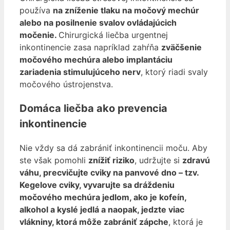
používa
na zníženie tlaku na močový mechúr
alebo na posilnenie svalov ovládajúcich
močenie.
Chirurgická liečba urgentnej
inkontinencie zasa napríklad zahŕňa
zväčšenie
močového mechúra alebo implantáciu
zariadenia stimulujúceho nerv
, ktorý riadi svaly
močového ústrojenstva.
Domáca liečba ako prevencia
inkontinencie
Nie vždy sa dá zabrániť inkontinencii moču. Aby
ste však pomohli
znížiť riziko
, udržujte si
zdravú
váhu, precvičujte cviky na panvové dno – tzv.
Kegelove cviky, vyvarujte sa dráždeniu
močového mechúra jedlom, ako je kofeín,
alkohol a kyslé jedlá a naopak, jedzte viac
vlákniny, ktorá môže zabrániť zápche
, ktorá je