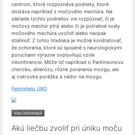
centrom, ktoré rozpoznáva podnety, ktoré
dostáva napríklad z močového mechúra. Na
základe týchto podnetov vie rozpoznať, či je
močový mechúr plný alebo či je potrebné svaly
močového mechúra uvoľniť alebo naopak
stiahnuť. Z tohto hľadiska je možné konštatovať,
že ochorenia, ktoré sú spojené s neurologickými
poruchami výrazne ovplyvňujú vznik
inkontinencie. Môže ísť napríklad o Parkinsonovu
chorobu, sklerózu, rôzne poranenia mozgu, ale
aj cukrovka porážka a nádor na mozgu.
FeminHelp URO
Viac informácií
Akú liečbu zvoliť pri úniku moču